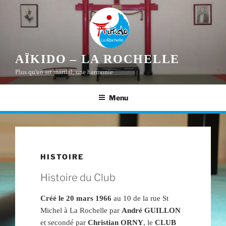
Aller
au
contenu
principal
AÏKIDO – LA ROCHELLE
Plus qu'un art martial, une harmonie
Menu
HISTOIRE
Histoire du Club
Créé le 20 mars 1966
au 10 de la rue St
Michel à La Rochelle par
André GUILLON
et secondé par
Christian ORNY
, le
CLUB