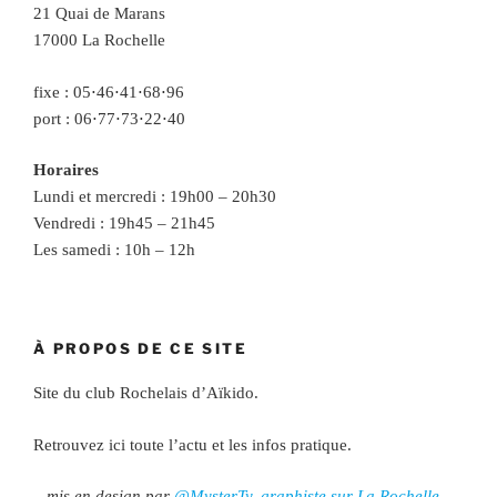
21 Quai de Marans
17000 La Rochelle
fixe : 05⋅46⋅41⋅68⋅96
port : 06⋅77⋅73⋅22⋅40
Horaires
Lundi et mercredi : 19h00 – 20h30
Vendredi : 19h45 – 21h45
Les samedi : 10h – 12h
À PROPOS DE CE SITE
Site du club Rochelais d’Aïkido.
Retrouvez ici toute l’actu et les infos pratique.
– mis en design par
@MysterTy, graphiste sur La Rochelle
.