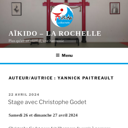
Aller
au
contenu
principal
AÏKIDO – LA ROCHELLE
Plus qu'un art martial, une harmonie
Menu
AUTEUR/AUTRICE :
YANNICK PAITREAULT
PUBLIÉ
22 AVRIL 2024
LE
Stage avec Christophe Godet
Samedi 26 et dimanche 27 avril 2024