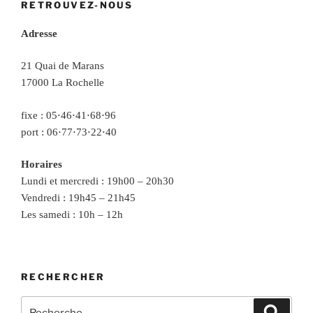
RETROUVEZ-NOUS
Adresse
21 Quai de Marans
17000 La Rochelle
fixe : 05⋅46⋅41⋅68⋅96
port : 06⋅77⋅73⋅22⋅40
Horaires
Lundi et mercredi : 19h00 – 20h30
Vendredi : 19h45 – 21h45
Les samedi : 10h – 12h
RECHERCHER
Recherche
Recher