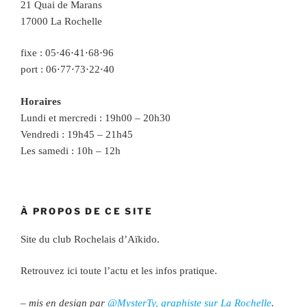
21 Quai de Marans
17000 La Rochelle
fixe : 05⋅46⋅41⋅68⋅96
port : 06⋅77⋅73⋅22⋅40
Horaires
Lundi et mercredi : 19h00 – 20h30
Vendredi : 19h45 – 21h45
Les samedi : 10h – 12h
À PROPOS DE CE SITE
Site du club Rochelais d’Aïkido.
Retrouvez ici toute l’actu et les infos pratique.
– mis en design par
@MysterTy, graphiste sur La Rochelle
.